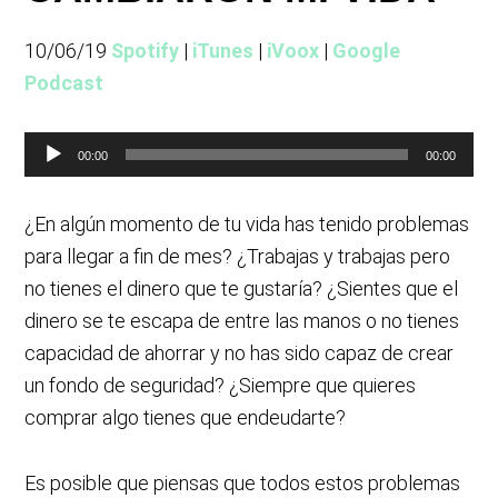
10/06/19
Spotify
|
iTunes
|
iVoox
|
Google
Podcast
Reproductor
00:00
00:00
de
audio
¿En algún momento de tu vida has tenido problemas
para llegar a fin de mes? ¿Trabajas y trabajas pero
no tienes el dinero que te gustaría? ¿Sientes que el
dinero se te escapa de entre las manos o no tienes
capacidad de ahorrar y no has sido capaz de crear
un fondo de seguridad? ¿Siempre que quieres
comprar algo tienes que endeudarte?
Es posible que piensas que todos estos problemas