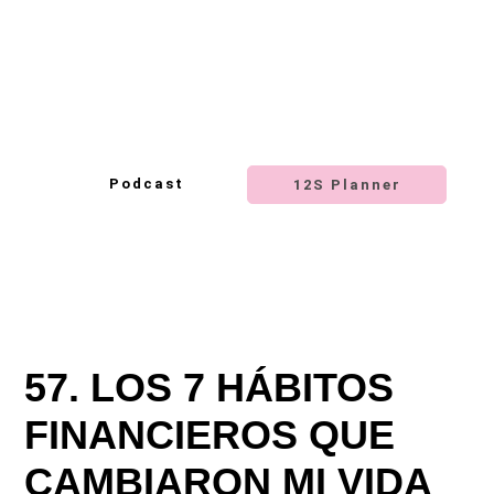
Ir
Ir
a
al
navegación
contenido
principal
principal
Podcast
12S Planner
57. LOS 7 HÁBITOS
FINANCIEROS QUE
CAMBIARON MI VIDA