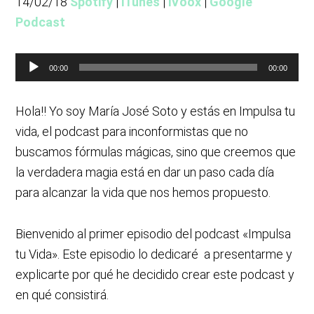
14/02/18
Spotify
|
iTunes
|
iVoox
|
Google
Podcast
Reproductor
00:00
00:00
de
audio
Hola!! Yo soy María José Soto y estás en Impulsa tu
vida, el podcast para inconformistas que no
buscamos fórmulas mágicas, sino que creemos que
la verdadera magia está en dar un paso cada día
para alcanzar la vida que nos hemos propuesto.
Bienvenido al primer episodio del podcast «Impulsa
tu Vida». Este episodio lo dedicaré a presentarme y
explicarte por qué he decidido crear este podcast y
en qué consistirá.